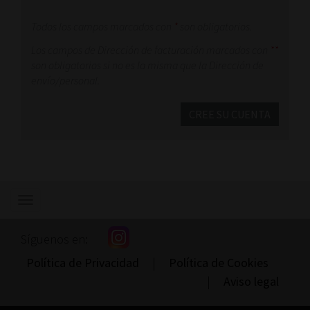
Todos los campos marcados con
*
son obligatorios.
Los campos de Dirección de facturación marcados con
**
son obligatorios si no es la misma que la Dirección de
envío/personal.
CREE SU CUENTA
Mostrar/ocultar
navegación
Síguenos en:
Política de Privacidad
|
Política de Cookies
|
Aviso legal