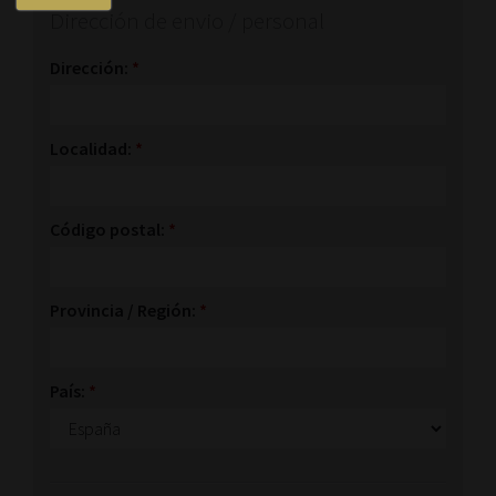
Dirección de envio / personal
Dirección:
*
Localidad:
*
Código postal:
*
Provincia / Región:
*
País:
*