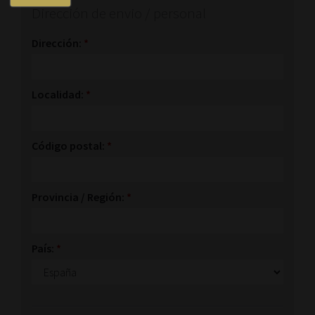
Dirección de envio / personal
Dirección:
*
Localidad:
*
Código postal:
*
Provincia / Región:
*
País:
*