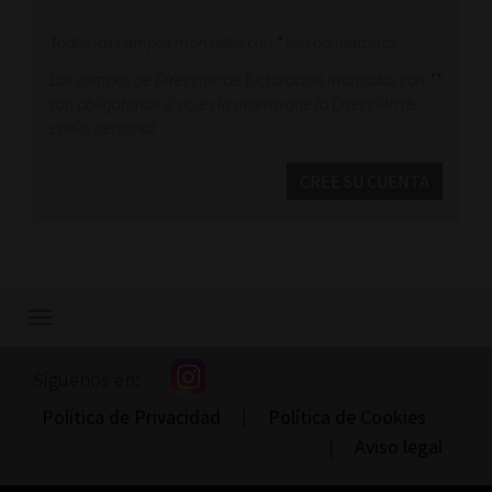
Todos los campos marcados con
*
son obligatorios.
Los campos de Dirección de facturación marcados con
**
son obligatorios si no es la misma que la Dirección de
envío/personal.
CREE SU CUENTA
Mostrar/ocultar
navegación
Síguenos en:
Política de Privacidad
|
Política de Cookies
|
Aviso legal