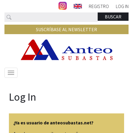
REGISTRO
LOG IN
Buscar
BUSCAR
SUSCRÍBASE AL NEWSLETTER
Mostrar/ocultar
navegación
Log In
¿Ya es usuario de anteosubastas.net?