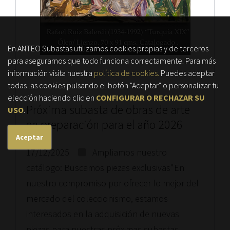
En ANTEO Subastas utilizamos cookies propias y de terceros
para asegurarnos que todo funciona correctamente. Para más
información visita nuestra
política de cookies.
Puedes aceptar
todas las cookies pulsando el botón "Aceptar" o personalizar tu
elección haciendo clic en
CONFIGURAR O RECHAZAR SU
Próxima subasta de obras de arte
USO
.
en preparación para el año 2026
Aceptar
17/12/2025
Ampliamos nuestro
catálogo: Buscamos piezas exclusivas"En
nuestro compromiso por ofrecer lo mejor del
mercado del coleccionismo, estamos
interesados en la adquisición de nuevas
piezas para nuestras próximas subastas.