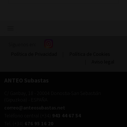
Mostrar/ocultar
navegación
Síguenos en:
Política de Privacidad
|
Política de Cookies
|
Aviso legal
ANTEO Subastas
C/ Garibay, 18
-
20004
Donostia-San Sebastián
(
Gipuzkoa
) -
ESPAÑA
correo@anteosubastas.net
Teléfono central
(+34)
943 44 67 54
Tel.
(+34)
676 95 16 20