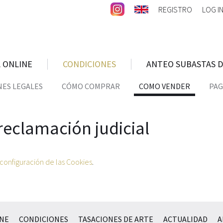
REGISTRO
LOG I
 ONLINE
CONDICIONES
ANTEO SUBASTAS D
ES LEGALES
CÓMO COMPRAR
COMO VENDER
PAG
reclamación judicial
configuración de las Cookies
.
INE
CONDICIONES
TASACIONES DE ARTE
ACTUALIDAD
A