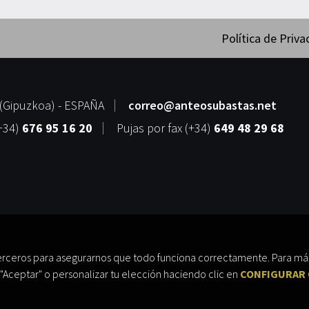
Política de Priva
(
Gipuzkoa
) -
ESPAÑA
correo@anteosubastas.net
+34)
676 95 16 20
Pujas por fax
(+34)
649 48 29 68
erceros para asegurarnos que todo funciona correctamente. Para más
"Aceptar" o personalizar tu elección haciendo clic en
CONFIGURAR 