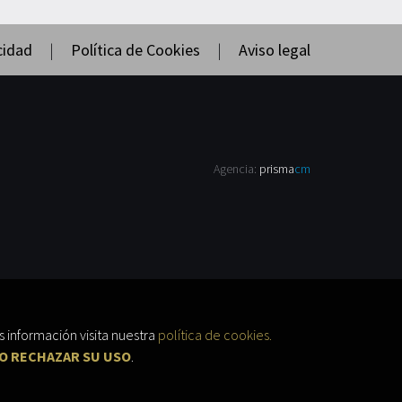
cidad
|
Política de Cookies
|
Aviso legal
Agencia:
prisma
cm
 información visita nuestra
política de cookies.
O RECHAZAR SU USO
.