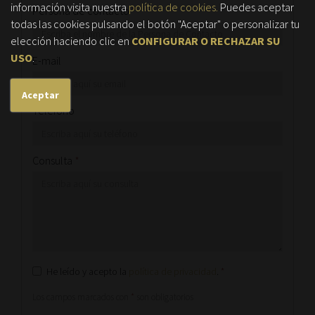
información visita nuestra
política de cookies.
Puedes aceptar
Persona de contacto
*
todas las cookies pulsando el botón "Aceptar" o personalizar tu
elección haciendo clic en
CONFIGURAR O RECHAZAR SU
USO
.
E-mail
Aceptar
Teléfono
Consulta
*
He leído y acepto la
política de privacidad
.
*
Los campos marcados con
*
son obligatorios