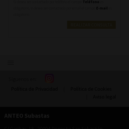
Si desea ser contactado por teléfono el campo
Teléfono
es
obligatorio, si desea ser contactado por email el campo
E-mail
es
obligatorio
REALIZAR CONSULTA
Mostrar/ocultar
navegación
Síguenos en:
Política de Privacidad
|
Política de Cookies
|
Aviso legal
ANTEO Subastas
C/ Garibay, 18
-
20004
Donostia-San Sebastián