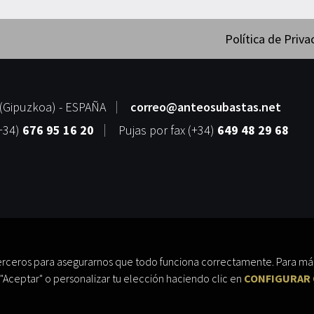
Política de Priva
(
Gipuzkoa
) -
ESPAÑA
correo@anteosubastas.net
+34)
676 95 16 20
Pujas por fax
(+34)
649 48 29 68
erceros para asegurarnos que todo funciona correctamente. Para más
"Aceptar" o personalizar tu elección haciendo clic en
CONFIGURAR 