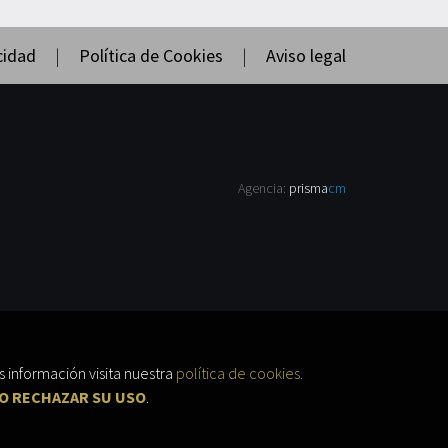
cidad
|
Política de Cookies
|
Aviso legal
Agencia:
prisma
cm
 información visita nuestra
política de cookies.
O RECHAZAR SU USO
.