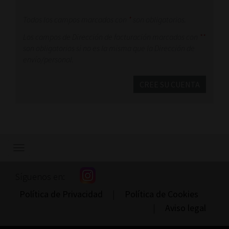
Todos los campos marcados con
*
son obligatorios.
Los campos de Dirección de facturación marcados con
**
son obligatorios si no es la misma que la Dirección de
envío/personal.
CREE SU CUENTA
Mostrar/ocultar
navegación
Síguenos en:
Política de Privacidad
|
Política de Cookies
|
Aviso legal