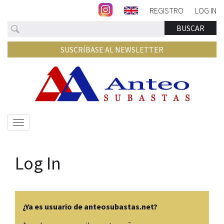
REGISTRO
LOG IN
Buscar
BUSCAR
SUSCRÍBASE AL NEWSLETTER
Mostrar/ocultar
navegación
Log In
¿Ya es usuario de anteosubastas.net?