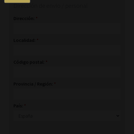
Dirección de envio / personal
Dirección:
*
Localidad:
*
Código postal:
*
Provincia / Región:
*
País:
*