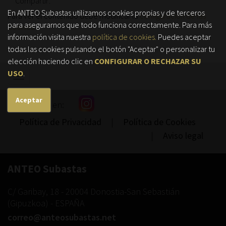
Compartir:
En ANTEO Subastas utilizamos cookies propias y de terceros
Para ver el contenido debe modificar la
configuración de las
para asegurarnos que todo funciona correctamente. Para más
Cookies
.
información visita nuestra
política de cookies.
Puedes aceptar
todas las cookies pulsando el botón "Aceptar" o personalizar tu
elección haciendo clic en
CONFIGURAR O RECHAZAR SU
USO
.
Mostrar/ocultar
navegación
Aceptar
Síguenos en:
Política de Privacidad
|
Política de Cookies
|
Aviso legal
ANTEO Subastas
C/ Garibay, 18
-
20004
Donostia-San Sebastián
(
Gipuzkoa
) -
ESPAÑA
correo@anteosubastas.net