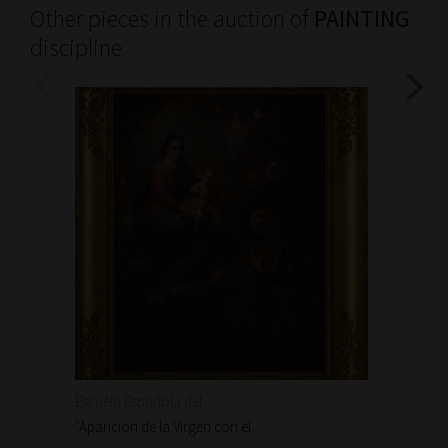
Other pieces in the auction of
PAINTING
discipline
Escuela Española del...
Escuela
"Aparición de la Virgen con el...
"Aparic