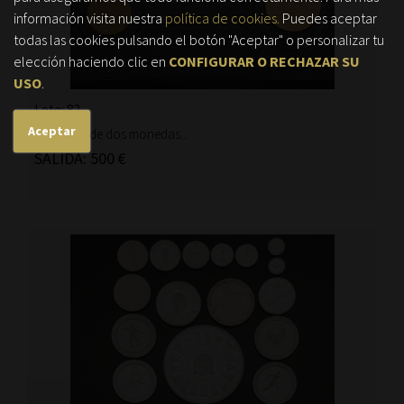
información visita nuestra
política de cookies.
Puedes aceptar
todas las cookies pulsando el botón "Aceptar" o personalizar tu
elección haciendo clic en
CONFIGURAR O RECHAZAR SU
USO
.
Lote: 82
Aceptar
Conjunto de dos monedas...
SALIDA: 500 €