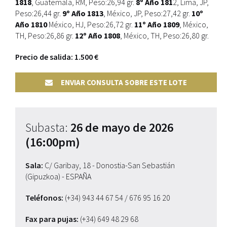
1818
, Guatemala, RM, Peso:26,94 gr.
8º Año 181
2, Lima, JP,
Peso:26,44 gr.
9º Año 1813
, México, JP, Peso:27,42 gr.
10º
Año 1810
México, HJ, Peso:26,72 gr.
11º Año 1809
, México,
TH, Peso:26,86 gr.
12º Año 1808
, México, TH, Peso:26,80 gr.
Precio de salida: 1.500 €
ENVIAR CONSULTA SOBRE ESTE LOTE
Subasta:
26 de mayo de 2026
(16:00pm)
Sala:
C/ Garibay, 18 - Donostia-San Sebastián
(Gipuzkoa) - ESPAÑA
Teléfonos:
(+34) 943 44 67 54
/ 676 95 16 20
Fax para pujas:
(+34) 649 48 29 68