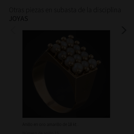
Otras piezas en subasta de la disciplina
JOYAS
Anillo en oro amarillo de 18 kt...
Bonita 
1.460
Número de anillo 15.