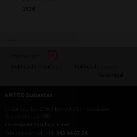
150 €
Mostrar/ocultar
navegación
Síguenos en:
Política de Privacidad
|
Política de Cookies
|
Aviso legal
ANTEO Subastas
C/ Garibay, 18
-
20004
Donostia-San Sebastián
(
Gipuzkoa
) -
ESPAÑA
correo@anteosubastas.net
Teléfono central
(+34)
943 44 67 54