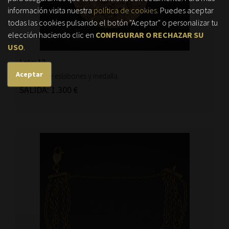
información visita nuestra
política de cookies.
Puedes aceptar
todas las cookies pulsando el botón "Aceptar" o personalizar tu
elección haciendo clic en
CONFIGURAR O RECHAZAR SU
USO
.
Lote: 12
Aceptar
Cadena de eslabones y medalla...
SALIDA: 1.300 €