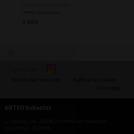
ARTURO ACEBAL IDIGORAS...
Auguste
"Afitrite" Escultura en...
"Anniba
3.500 €
90 €
Mostrar/ocultar
navegación
Síguenos en:
Política de Privacidad
|
Política de Cookies
|
Aviso legal
ANTEO Subastas
C/ Garibay, 18
-
20004
Donostia-San Sebastián
(
Gipuzkoa
) -
ESPAÑA