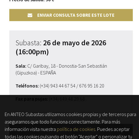
ENVIAR CONSULTA SOBRE ESTE LOTE
Subasta:
26 de mayo de 2026
(16:00pm)
Sala:
C/ Garibay, 18 - Donostia-San Sebastián
(Gipuzkoa) - ESPAÑA
Teléfonos:
(+34) 943 44 67 54
/ 676 95 16 20
Fax para pujas:
(+34) 649 48 29 68
En ANTEO Subastas utilizamos cookies propias y de terceros para
asegurarnos que todo funciona correctamente. Para más
información visita nuestra
política de cookies.
Puedes aceptar
todas las cookies pulsando el botón "Aceptar" o personalizar tu