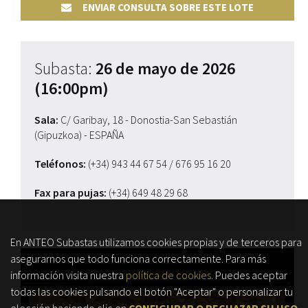
ENVIAR CONSULTA SOBRE ESTE LOTE
Subasta:
26 de mayo de 2026
(16:00pm)
Sala:
C/ Garibay, 18 - Donostia-San Sebastián
(Gipuzkoa) - ESPAÑA
Teléfonos:
(+34) 943 44 67 54
/ 676 95 16 20
Fax para pujas:
(+34) 649 48 29 68
En ANTEO Subastas utilizamos cookies propias y de terceros para
asegurarnos que todo funciona correctamente. Para más
información visita nuestra
política de cookies.
Puedes aceptar
todas las cookies pulsando el botón "Aceptar" o personalizar tu
elección haciendo clic en
CONFIGURAR O RECHAZAR SU USO
.