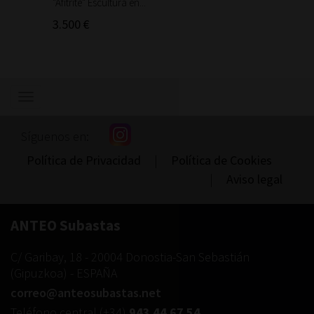
"Afitrite" Escultura en...
"Anniba
3.500 €
90 €
Mostrar/ocultar
navegación
Síguenos en:
Política de Privacidad
|
Política de Cookies
|
Aviso legal
ANTEO Subastas
C/ Garibay, 18
-
20004
Donostia-San Sebastián
(
Gipuzkoa
) -
ESPAÑA
correo@anteosubastas.net
Teléfono central
(+34)
943 44 67 54