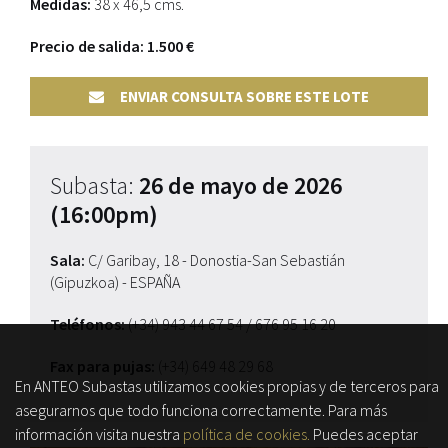
Medidas:
38 x 46,5 cms.
Precio de salida: 1.500 €
ENVIAR CONSULTA SOBRE ESTE LOTE
Subasta:
26 de mayo de 2026
(16:00pm)
Sala:
C/ Garibay, 18 - Donostia-San Sebastián
(Gipuzkoa) - ESPAÑA
Teléfonos:
(+34) 943 44 67 54
/ 676 95 16 20
Fax para pujas:
(+34) 649 48 29 68
En ANTEO Subastas utilizamos cookies propias y de terceros para
asegurarnos que todo funciona correctamente. Para más
información visita nuestra
política de cookies.
Puedes aceptar