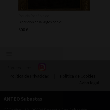
Escuela Española del...
Escuela
"Aparición de la Virgen con el...
"Aparic
800 €
300 €
Mostrar/ocultar
navegación
Síguenos en:
Política de Privacidad
|
Política de Cookies
|
Aviso legal
ANTEO Subastas
C/ Garibay, 18
-
20004
Donostia-San Sebastián