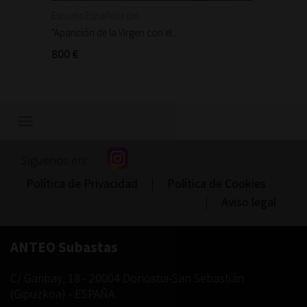
Escuela Española del...
Escuela
"Aparición de la Virgen con el...
"Aparic
800 €
300 €
Mostrar/ocultar
navegación
Síguenos en:
Política de Privacidad
|
Política de Cookies
|
Aviso legal
ANTEO Subastas
C/ Garibay, 18
-
20004
Donostia-San Sebastián
(
Gipuzkoa
) -
ESPAÑA