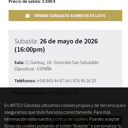
Precio de salida: 3.500 €
ENVIAR CONSULTA SOBRE ESTE LOTE
Subasta:
26 de mayo de 2026
(16:00pm)
Sala:
C/ Garibay, 18 - Donostia-San Sebastián
(Gipuzkoa) - ESPAÑA
Teléfonos:
(+34) 943 44 67 54
/ 676 95 16 20
Fax para pujas:
(+34) 649 48 29 68
En ANTEO Subastas utilizamos cookies propias y de terceros para
asegurarnos que todo funciona correctamente. Para más
información visita nuestra
política de cookies.
Puedes aceptar
todas las cookies pulsando el botón "Aceptar" o personalizar tu