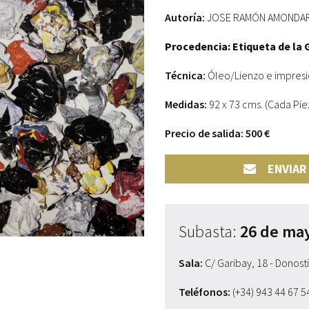
Autoría:
JOSE RAMÓN AMONDARAI
Procedencia: Etiqueta de la G
Técnica:
Óleo/Lienzo e impresió
Medidas:
92 x 73 cms. (Cada Piez
Precio de salida: 500 €
ENVIAR
Subasta:
26 de ma
Sala:
C/ Garibay, 18 - Donost
Teléfonos:
(+34) 943 44 67 