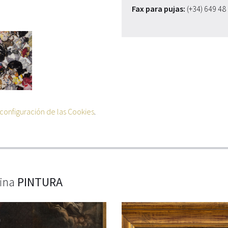
Fax para pujas:
(+34) 649 48
configuración de las Cookies
.
lina
PINTURA