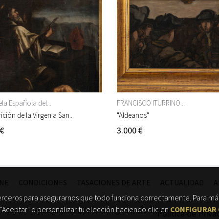
la Española del...
FRANCISCO ITURRINO...
ición de la Virgen a San...
"Aldeanos"
 €
3.000 €
INE
CONDICIONES
TASACIONES DE ARTE
ACTUALIDAD
A
erceros para asegurarnos que todo funciona correctamente. Para más
"Aceptar" o personalizar tu elección haciendo clic en
CONFIGURAR 
Política de Priva