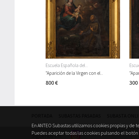
Escuela Española del...
Escue
"Aparición de la Virgen con el...
"Apar
800 €
300
PORTADA
SUBASTAS PASADAS
SUBASTA ONL
En ANTEO Subastas utilizamos cookies propias y de t
Puedes aceptar todas las cookies pulsando el botón 
Síguenos en: