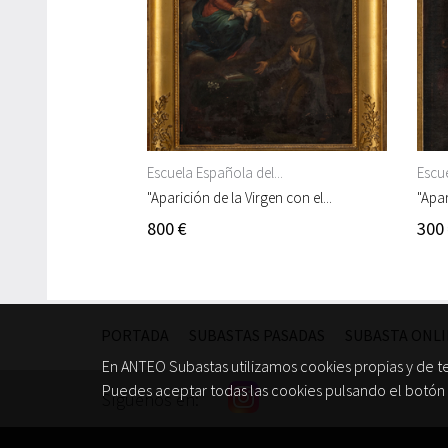
Escuela Española del...
Escue
"Aparición de la Virgen con el...
"Apar
800 €
300
PORTADA
SUBASTAS PASADAS
SUBASTA ONL
En ANTEO Subastas utilizamos cookies propias y de t
Puedes aceptar todas las cookies pulsando el botón 
Síguenos en: