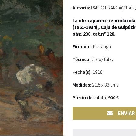
Autoría:
PABLO URANGA(Vitoria,
La obra aparece reproducida
(1861-1934) , Caja de Guipúz
pág. 238. cat.nº 128.
Firmado:
P. Uranga
Técnica:
Óleo/Tabla
Fecha(s):
1918
Medidas:
21,5 x 33 cms.
Precio de salida: 900 €
ENVIAR