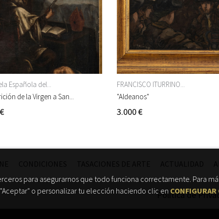
la Española del...
FRANCISCO ITURRINO...
ición de la Virgen a San...
"Aldeanos"
 €
3.000 €
INE
CONDICIONES
TASACIONES DE ARTE
ACTUALIDAD
A
erceros para asegurarnos que todo funciona correctamente. Para más
"Aceptar" o personalizar tu elección haciendo clic en
CONFIGURAR 
Política de Priva