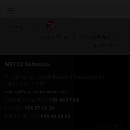
Show/hide
navigation
Follow us on:
Privacy Policy
|
Cookie Policy
|
Legal advice
ANTEO Subastas
St. Garibay, 18
-
20004
Donostia-San Sebastián
(
Gipuzkoa
) -
SPAIN
correo@anteosubastas.net
Central phone
(+34)
943 44 67 54
Ph.
(+34)
676 95 16 20
Bids by fax
(+34)
649 48 29 68
Agency:
prisma
cm