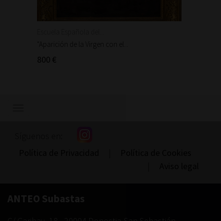
Escuela Española del...
Escuela
"Aparición de la Virgen con el...
"Aparic
800 €
300 €
Mostrar/ocultar
navegación
Síguenos en:
Política de Privacidad
|
Política de Cookies
|
Aviso legal
ANTEO Subastas
C/ Garibay, 18
-
20004
Donostia-San Sebastián