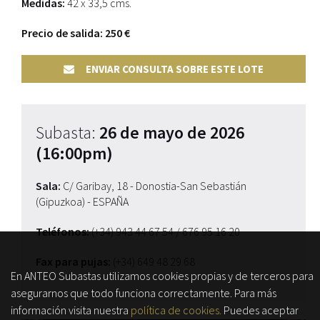
Medidas:
42 x 33,5 cms.
Precio de salida: 250 €
ENVIAR CONSULTA SOBRE ESTE LOTE
Subasta:
26 de mayo de 2026
(16:00pm)
Sala:
C/ Garibay, 18 - Donostia-San Sebastián
(Gipuzkoa) - ESPAÑA
Teléfonos:
(+34) 943 44 67 54
/ 676 95 16 20
Fax para pujas:
(+34) 649 48 29 68
En ANTEO Subastas utilizamos cookies propias y de terceros para
asegurarnos que todo funciona correctamente. Para más
información visita nuestra
política de cookies.
Puedes aceptar