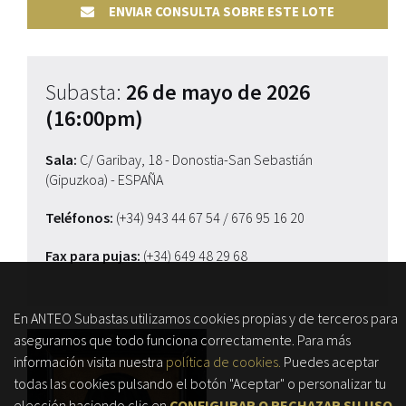
ENVIAR CONSULTA SOBRE ESTE LOTE
Subasta:
26 de mayo de 2026
(16:00pm)
Sala:
C/ Garibay, 18 - Donostia-San Sebastián
(Gipuzkoa) - ESPAÑA
Teléfonos:
(+34) 943 44 67 54
/ 676 95 16 20
Fax para pujas:
(+34) 649 48 29 68
En ANTEO Subastas utilizamos cookies propias y de terceros para
asegurarnos que todo funciona correctamente. Para más
información visita nuestra
política de cookies.
Puedes aceptar
todas las cookies pulsando el botón "Aceptar" o personalizar tu
elección haciendo clic en
CONFIGURAR O RECHAZAR SU USO
.