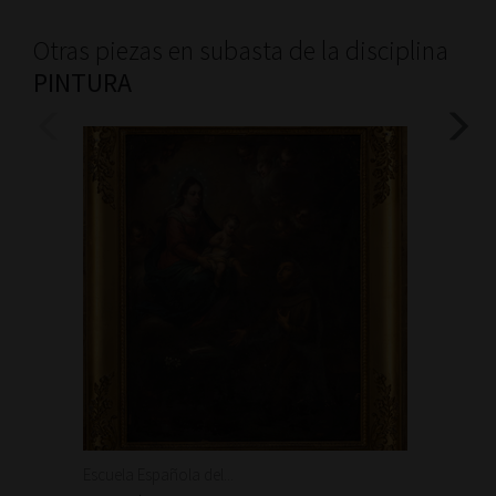
Otras piezas en subasta de la disciplina
PINTURA
Escuela Española del...
Escuela