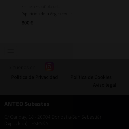
Escuela Española del...
Escuela
"Aparición de la Virgen con el...
"Aparic
800 €
300 €
Mostrar/ocultar
navegación
Síguenos en:
Política de Privacidad
|
Política de Cookies
|
Aviso legal
ANTEO Subastas
C/ Garibay, 18
-
20004
Donostia-San Sebastián
(
Gipuzkoa
) -
ESPAÑA