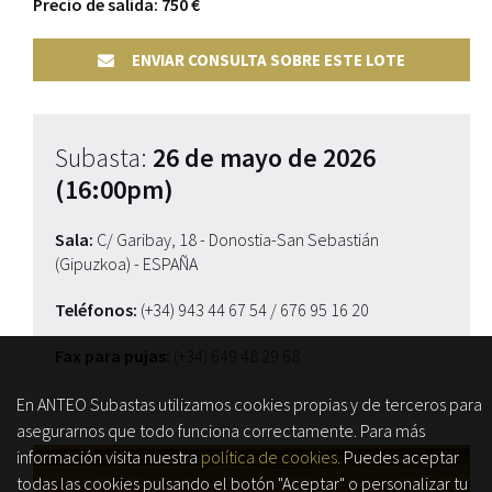
Precio de salida: 750 €
ENVIAR CONSULTA SOBRE ESTE LOTE
Subasta:
26 de mayo de 2026
(16:00pm)
Sala:
C/ Garibay, 18 - Donostia-San Sebastián
(Gipuzkoa) - ESPAÑA
Teléfonos:
(+34) 943 44 67 54
/ 676 95 16 20
Fax para pujas:
(+34) 649 48 29 68
En ANTEO Subastas utilizamos cookies propias y de terceros para
asegurarnos que todo funciona correctamente. Para más
información visita nuestra
política de cookies.
Puedes aceptar
todas las cookies pulsando el botón "Aceptar" o personalizar tu