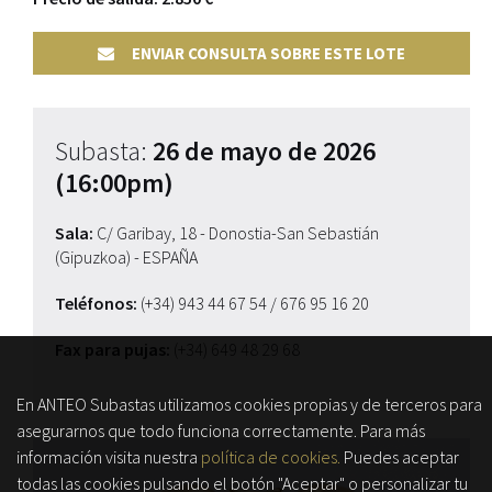
ENVIAR CONSULTA SOBRE ESTE LOTE
Subasta:
26 de mayo de 2026
(16:00pm)
Sala:
C/ Garibay, 18 - Donostia-San Sebastián
(Gipuzkoa) - ESPAÑA
Teléfonos:
(+34) 943 44 67 54
/ 676 95 16 20
Fax para pujas:
(+34) 649 48 29 68
En ANTEO Subastas utilizamos cookies propias y de terceros para
asegurarnos que todo funciona correctamente. Para más
información visita nuestra
política de cookies.
Puedes aceptar
todas las cookies pulsando el botón "Aceptar" o personalizar tu