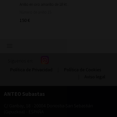
Anillo en oro amarillo de 18 kt...
Bonita 
1.460
Número de anillo 15.
150 €
Mostrar/ocultar
navegación
Síguenos en:
Política de Privacidad
|
Política de Cookies
|
Aviso legal
ANTEO Subastas
C/ Garibay, 18
-
20004
Donostia-San Sebastián
(
Gipuzkoa
) -
ESPAÑA