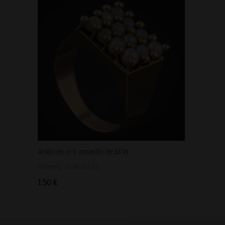
Anillo en oro amarillo de 18 kt...
Bonita 
1.460
Número de anillo 15.
150 €