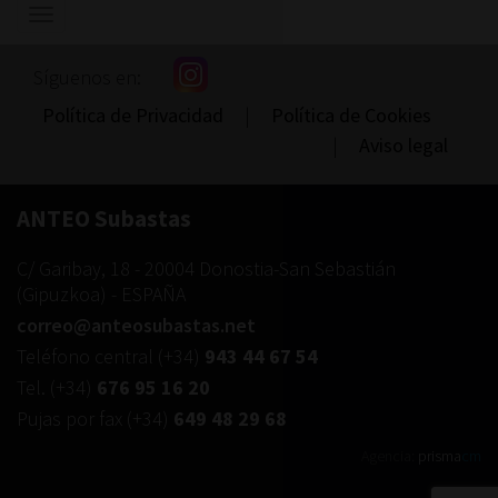
Mostrar/ocultar
navegación
Síguenos en:
Política de Privacidad
|
Política de Cookies
|
Aviso legal
ANTEO Subastas
C/ Garibay, 18
-
20004
Donostia-San Sebastián
(
Gipuzkoa
) -
ESPAÑA
correo@anteosubastas.net
Teléfono central
(+34)
943 44 67 54
Tel.
(+34)
676 95 16 20
Pujas por fax
(+34)
649 48 29 68
Agencia:
prisma
cm