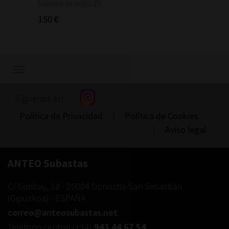
1.460
Número de anillo 15.
150 €
Mostrar/ocultar
navegación
Síguenos en:
Política de Privacidad
|
Política de Cookies
|
Aviso legal
ANTEO Subastas
C/ Garibay, 18
-
20004
Donostia-San Sebastián
(
Gipuzkoa
) -
ESPAÑA
correo@anteosubastas.net
Teléfono central
(+34)
943 44 67 54