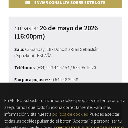
ENVIAR CONSULTA SOBRE ESTE LOTE
Subasta:
26 de mayo de 2026
(16:00pm)
Sala:
C/ Garibay, 18 - Donostia-San Sebastián
(Gipuzkoa) - ESPAÑA
Teléfonos:
(+34) 943 44 67 54
/ 676 95 16 20
Fax para pujas:
(+34) 649 48 29 68
En ANTEO Subastas utilizamos cookies propias y de terceros para
asegurarnos que todo funciona correctamente. Para más
información visita nuestra
política de cookies.
Puedes aceptar
todas las cookies pulsando el botón "Aceptar" o personalizar tu
elección haciendo clic en
CONFIGURAR O RECHAZAR SU USO
.