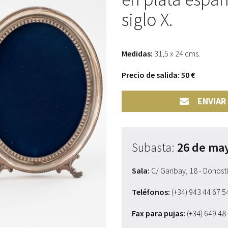
siglo X.
Medidas:
31,5 x 24 cms.
Precio de salida: 50 €
ENVIAR
Subasta:
26 de ma
Sala:
C/ Garibay, 18 - Donost
Teléfonos:
(+34) 943 44 67 
Fax para pujas:
(+34) 649 48