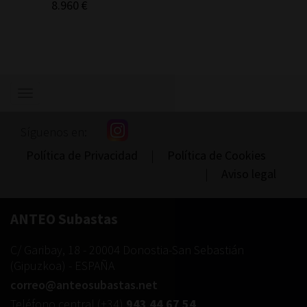
Cáliz de
8.960 €
1.800
Mostrar/ocultar
navegación
Síguenos en:
Política de Privacidad
|
Política de Cookies
|
Aviso legal
ANTEO Subastas
C/ Garibay, 18
-
20004
Donostia-San Sebastián
(
Gipuzkoa
) -
ESPAÑA
correo@anteosubastas.net
Teléfono central
(+34)
943 44 67 54