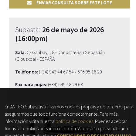
ENVIAR CONSULTA SOBRE ESTE LOTE
Subasta:
26 de mayo de 2026
(16:00pm)
Sala:
C/ Garibay, 18 - Donostia-San Sebastián
(Gipuzkoa) - ESPAÑA
Teléfonos:
(+34) 943 44 67 54
/ 676 95 16 20
Fax para pujas:
(+34) 649 48 29 68
En ANTEO Subastas utilizamos cookies propias y de terceros para
asegurarnos que todo funciona correctamente. Para más
información visita nuestra
política de cookies.
Puedes aceptar
todas las cookies pulsando el botón "Aceptar" o personalizar tu
elección haciendo clic en
CONFIGURAR O RECHAZAR SU USO
.