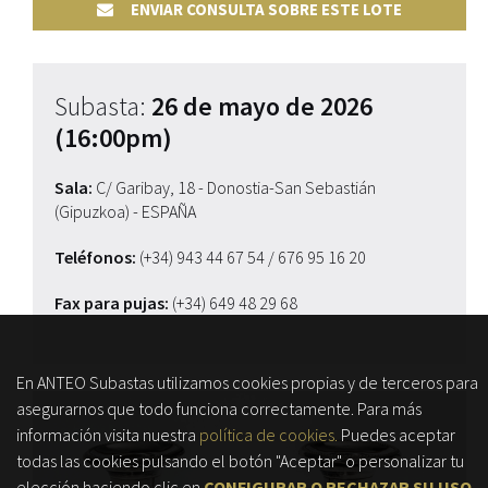
ENVIAR CONSULTA SOBRE ESTE LOTE
Subasta:
26 de mayo de 2026
(16:00pm)
Sala:
C/ Garibay, 18 - Donostia-San Sebastián
(Gipuzkoa) - ESPAÑA
Teléfonos:
(+34) 943 44 67 54
/ 676 95 16 20
Fax para pujas:
(+34) 649 48 29 68
En ANTEO Subastas utilizamos cookies propias y de terceros para
asegurarnos que todo funciona correctamente. Para más
información visita nuestra
política de cookies.
Puedes aceptar
todas las cookies pulsando el botón "Aceptar" o personalizar tu
elección haciendo clic en
CONFIGURAR O RECHAZAR SU USO
.