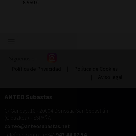
Cáliz de
8.960 €
1.800
Mostrar/ocultar
navegación
Síguenos en:
Política de Privacidad
|
Política de Cookies
|
Aviso legal
ANTEO Subastas
C/ Garibay, 18
-
20004
Donostia-San Sebastián
(
Gipuzkoa
) -
ESPAÑA
correo@anteosubastas.net
Teléfono central
(+34)
943 44 67 54