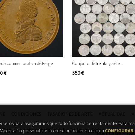
da conmemorativa de Felipe...
Conjunto de treinta y siete...
0 €
550 €
INE
CONDICIONES
TASACIONES DE ARTE
ACTUALIDAD
A
erceros para asegurarnos que todo funciona correctamente. Para más
"Aceptar" o personalizar tu elección haciendo clic en
CONFIGURAR 
Política de Priva