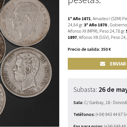
1º Año 1871
, Amadeo I (SDM) Pe
24,64 gr.
3º Año 1870
, Gobierno
Alfonso XII (MPM), Peso:24,78 gr.
1897
, Alfonso XIII (SGV), Peso:24
Precio de salida: 350 €
ENVIAR
Subasta:
26 de ma
Sala:
C/ Garibay, 18 - Donost
Teléfonos:
(+34) 943 44 67 
Fax para pujas:
(+34) 649 48