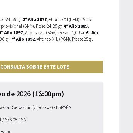
so:24,59 gr.
2º Año 1877
, Alfonso XII (DEM), Peso:
 provisional (SNM), Peso:24,85 gr.
4º Año 1885,
5º Año 1897
, Alfonso XIII (SGV), Peso:24,69 gr.
6º Año
,96 gr.
7º Año 1892
, Alfonso XIII, (PGM), Peso: 25gr.
 CONSULTA SOBRE ESTE LOTE
yo de 2026 (16:00pm)
ia-San Sebastián (Gipuzkoa) - ESPAÑA
54
/ 676 95 16 20
 29 68