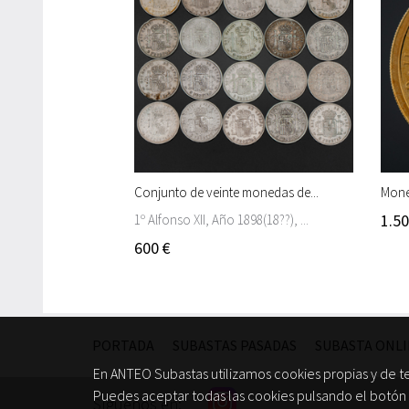
Conjunto de veinte monedas de...
Mone
1.50
1º Alfonso XII, Año 1898(18??), ...
600 €
PORTADA
SUBASTAS PASADAS
SUBASTA ONL
En ANTEO Subastas utilizamos cookies propias y de t
Puedes aceptar todas las cookies pulsando el botón 
Síguenos en: