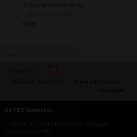
Conjunto de veinte monedas de...
Moneda
1.500
1º Alfonso XII, Año 1898(18??), ...
600 €
Mostrar/ocultar
navegación
Síguenos en:
Política de Privacidad
|
Política de Cookies
|
Aviso legal
ANTEO Subastas
C/ Garibay, 18
-
20004
Donostia-San Sebastián
(
Gipuzkoa
) -
ESPAÑA