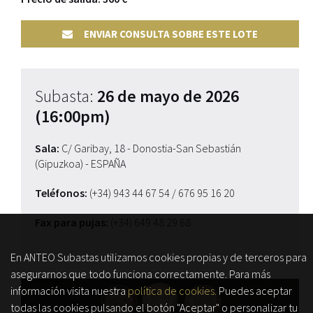
ENVIAR CONSULTA SOBRE ESTE LOTE
Subasta:
26 de mayo de 2026
(16:00pm)
Sala:
C/ Garibay, 18 - Donostia-San Sebastián
(Gipuzkoa) - ESPAÑA
Teléfonos:
(+34) 943 44 67 54
/ 676 95 16 20
Fax para pujas:
(+34) 649 48 29 68
En ANTEO Subastas utilizamos cookies propias y de terceros para
asegurarnos que todo funciona correctamente. Para más
información visita nuestra
política de cookies.
Puedes aceptar
todas las cookies pulsando el botón "Aceptar" o personalizar tu