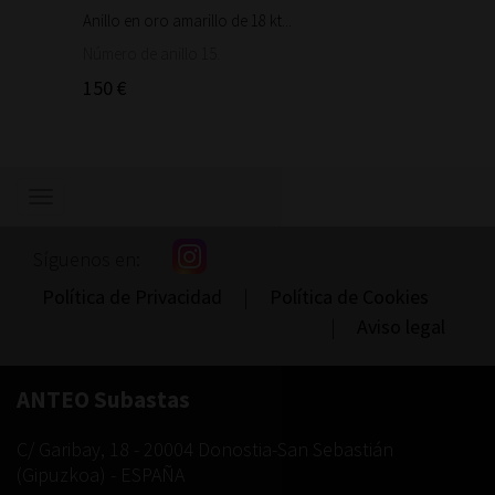
Anillo en oro amarillo de 18 kt...
Bonita 
1.460
Número de anillo 15.
150 €
Mostrar/ocultar
navegación
Síguenos en:
Política de Privacidad
|
Política de Cookies
|
Aviso legal
ANTEO Subastas
C/ Garibay, 18
-
20004
Donostia-San Sebastián
(
Gipuzkoa
) -
ESPAÑA