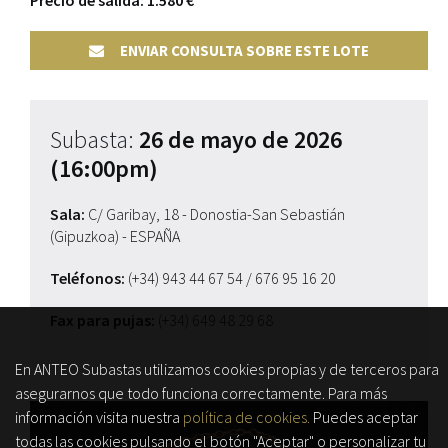
Precio de salida: 1.580 €
ENVIAR CONSULTA SOBRE ESTE LOTE
Subasta:
26 de mayo de 2026
(16:00pm)
Sala:
C/ Garibay, 18 - Donostia-San Sebastián
(Gipuzkoa) - ESPAÑA
Teléfonos:
(+34) 943 44 67 54
/ 676 95 16 20
Fax para pujas:
(+34) 649 48 29 68
En ANTEO Subastas utilizamos cookies propias y de terceros para
asegurarnos que todo funciona correctamente. Para más
información visita nuestra
política de cookies.
Puedes aceptar
todas las cookies pulsando el botón "Aceptar" o personalizar tu