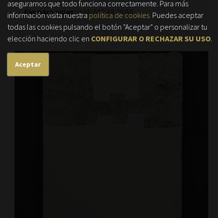
asegurarnos que todo funciona correctamente. Para más
Fax para pujas:
(+34) 649 48 29 68
información visita nuestra
política de cookies.
Puedes aceptar
todas las cookies pulsando el botón "Aceptar" o personalizar tu
elección haciendo clic en
CONFIGURAR O RECHAZAR SU USO
.
Aceptar