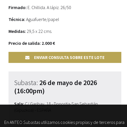
Firmado:
E. Chillida. A lápiz. 26/50
Técnica:
Aguafuerte/papel
Medidas:
29,5 x 22 cms.
Precio de salida: 2.000 €
ENVIAR CONSULTA SOBRE ESTE LOTE
Subasta:
26 de mayo de 2026
(16:00pm)
Sala:
C/ Garibay, 18 - Donostia-San Sebastián
(Gipuzkoa) - ESPAÑA
Teléfonos:
(+34) 943 44 67 54
/ 676 95 16 20
En ANTEO Subastas utilizamos cookies propias y de terceros para