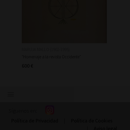
MARUJA MALLO (1902-1995)
MARUJA
"Homenaje a la revista Occidente"
"Homena
600 €
600 €
Mostrar/ocultar
navegación
Síguenos en:
Política de Privacidad
|
Política de Cookies
|
Aviso legal