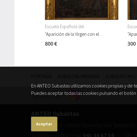
Escuela Española del...
Escue
"Aparición de la Virgen con el...
"Apar
800 €
300
PORTADA
SUBASTAS PASADAS
SUBASTA ONL
En ANTEO Subastas utilizamos cookies propias y de t
Puedes aceptar todas las cookies pulsando el botón 
Síguenos en:
ANTEO Subastas
Aceptar
C/ Garibay, 18
-
20004
Donostia-San Sebastián
Teléfono central
(+34)
943 44 67 54
Tel.
(