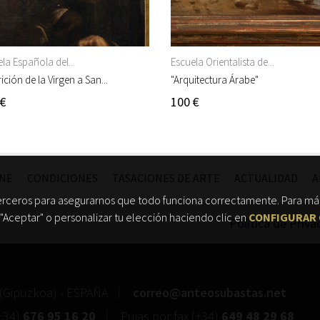
la Española del...
Escuela Orientalista de...
ición de la Virgen a San...
"Arquitectura Árabe"
 €
100 €
INE
CONDICIONES
TASACIONES DE ARTE
ACTUALIDAD
A
erceros para asegurarnos que todo funciona correctamente. Para más
"Aceptar" o personalizar tu elección haciendo clic en
CONFIGURAR 
Política de Priva
(
Gipuzkoa
) -
ESPAÑA
correo@anteosubastas.net
+34)
676 95 16 20
Pujas por fax
(+34)
649 48 29 68