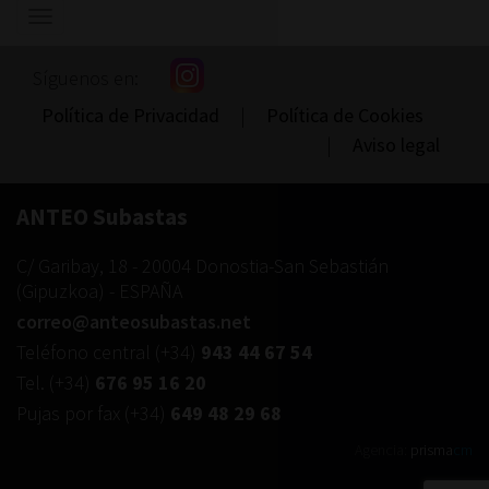
Mostrar/ocultar
navegación
Síguenos en:
Política de Privacidad
|
Política de Cookies
|
Aviso legal
ANTEO Subastas
C/ Garibay, 18
-
20004
Donostia-San Sebastián
(
Gipuzkoa
) -
ESPAÑA
correo@anteosubastas.net
Teléfono central
(+34)
943 44 67 54
Tel.
(+34)
676 95 16 20
Pujas por fax
(+34)
649 48 29 68
Agencia:
prisma
cm