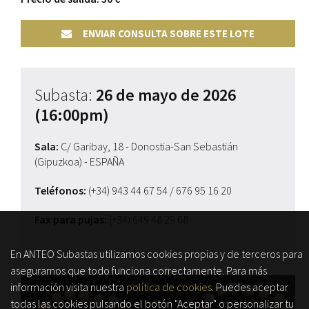
ENVIAR CONSULTA SOBRE ESTE LOTE
Subasta:
26 de mayo de 2026
(16:00pm)
Sala:
C/ Garibay, 18 - Donostia-San Sebastián
(Gipuzkoa) - ESPAÑA
Teléfonos:
(+34) 943 44 67 54
/ 676 95 16 20
Fax para pujas:
(+34) 649 48 29 68
En ANTEO Subastas utilizamos cookies propias y de terceros para
asegurarnos que todo funciona correctamente. Para más
información visita nuestra
política de cookies.
Puedes aceptar
todas las cookies pulsando el botón "Aceptar" o personalizar tu