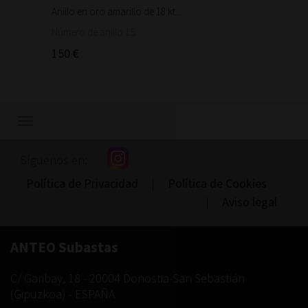
Anillo en oro amarillo de 18 kt...
Bonita 
1.460
Número de anillo 15.
150 €
Mostrar/ocultar
navegación
Síguenos en:
Política de Privacidad
|
Política de Cookies
|
Aviso legal
ANTEO Subastas
C/ Garibay, 18
-
20004
Donostia-San Sebastián
(
Gipuzkoa
) -
ESPAÑA