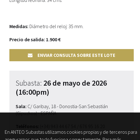
Longitud leontina: 34 cms.
Medidas:
Diámetro del reloj: 35 mm.
Precio de salida: 1.900 €
ENVIAR CONSULTA SOBRE ESTE LOTE
Subasta:
26 de mayo de 2026
(16:00pm)
Sala:
C/ Garibay, 18 - Donostia-San Sebastián
(Gipuzkoa) - ESPAÑA
Teléfonos:
(+34) 943 44 67 54
/ 676 95 16 20
En ANTEO Subastas utilizamos cookies propias y de terceros para
Fax para pujas:
(+34) 649 48 29 68
asegurarnos que todo funciona correctamente. Para más