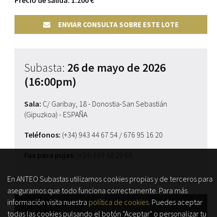
Precio de salida: 1.200 €
ENVIAR CONSULTA SOBRE ESTE LOTE
Subasta:
26 de mayo de 2026
(16:00pm)
Sala:
C/ Garibay, 18 - Donostia-San Sebastián
(Gipuzkoa) - ESPAÑA
Teléfonos:
(+34) 943 44 67 54
/ 676 95 16 20
Fax para pujas:
(+34) 649 48 29 68
En ANTEO Subastas utilizamos cookies propias y de terceros para
asegurarnos que todo funciona correctamente. Para más
información visita nuestra
política de cookies.
Puedes aceptar
todas las cookies pulsando el botón "Aceptar" o personalizar tu