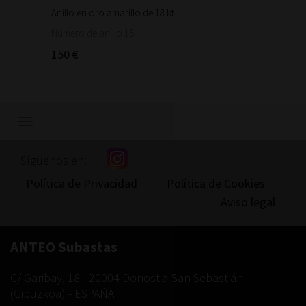
Anillo en oro amarillo de 18 kt...
Bonita 
1.460
Número de anillo 15.
150 €
Mostrar/ocultar
navegación
Síguenos en:
Política de Privacidad
|
Política de Cookies
|
Aviso legal
ANTEO Subastas
C/ Garibay, 18
-
20004
Donostia-San Sebastián
(
Gipuzkoa
) -
ESPAÑA