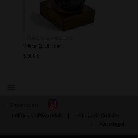
ARTURO ACEBAL IDIGORAS...
Auguste
"Afitrite" Escultura en...
"Anniba
3.500 €
90 €
Mostrar/ocultar
navegación
Síguenos en:
Política de Privacidad
|
Política de Cookies
|
Aviso legal