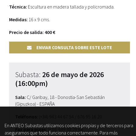
Técnica:
Escultura en madera tallada y policromada.
Medidas:
16 x 9 cms.
Precio de salida: 400 €
ENVIAR CONSULTA SOBRE ESTE LOTE
Subasta:
26 de mayo de 2026
(16:00pm)
Sala:
C/ Garibay, 18 - Donostia-San Sebastián
(Gipuzkoa) - ESPAÑA
Teléfonos:
(+34) 943 44 67 54
/ 676 95 16 20
En ANTEO Subastas utilizamos cookies propias y de terceros para
Fax para pujas:
(+34) 649 48 29 68
asegurarnos que todo funciona correctamente. Para más