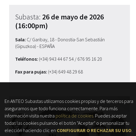
Subasta:
26 de mayo de 2026
(16:00pm)
Sala:
C/ Garibay, 18 - Donostia-San Sebastián
(Gipuzkoa) - ESPAÑA
Teléfonos:
(+34) 943 44 67 54
/ 676 95 16 20
Fax para pujas:
(+34) 649 48 29 68
En ANTEO Subastas utilizamos cookies propias y de terceros para
asegurarnos que todo funciona correctamente. Para más
información visita nuestra
política de cookies.
Puedes aceptar
todas las cookies pulsando el botón "Aceptar" o personalizar tu
elección haciendo clic en
CONFIGURAR O RECHAZAR SU USO
.