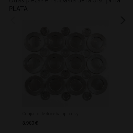
PLATA
Conjunto de doce bajoplatos y...
Trabajo
Cáliz de
8.960 €
1.800