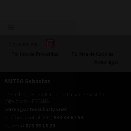
Mostrar/ocultar
navegación
Síguenos en:
Política de Privacidad
|
Política de Cookies
|
Aviso legal
ANTEO Subastas
C/ Garibay, 18
-
20004
Donostia-San Sebastián
(
Gipuzkoa
) -
ESPAÑA
correo@anteosubastas.net
Teléfono central
(+34)
943 44 67 54
Tel.
(+34)
676 95 16 20