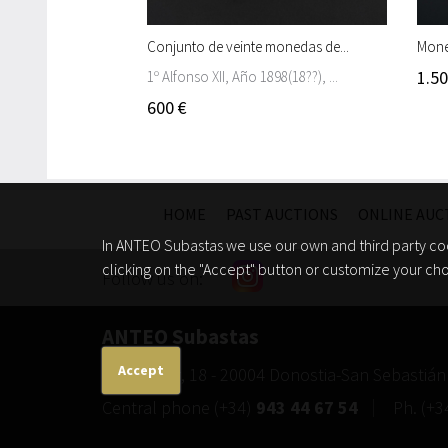
Conjunto de veinte monedas de...
Mone
1.50
1º Alfonso XII, Año 1898(18??), ...
600 €
HOME
PAST AUCTIONS
ONLINE AUC
In ANTEO Subastas we use our own and third party coo
clicking on the "Accept" button or customize your cho
Follow us on:
ANTEO Subastas
Accept
St. Garibay, 18
-
20004
Donostia-San Sebastián
Central phone
(+34)
943 44 67 54
Ph.
(+3