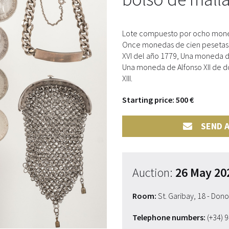
Lote compuesto por ocho monedas
Once monedas de cien pesetas 
XVI del año 1779, Una moneda d
Una moneda de Alfonso XII de d
XIII.
Starting price: 500 €
SEND A
Auction:
26 May 20
Room:
St. Garibay, 18 - Don
Telephone numbers:
(+34) 