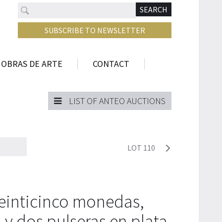
Search
N
SEARCH
SUBSCRIBE TO NEWSLETTER
 OBRAS DE ARTE
CONTACT
LIST OF ANTEO AUCTIONS
LOT 110
einticinco monedas,
 y dos pulseras en plata.