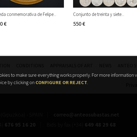
da conmemorativa de Felipe...
Conjunto de treinta y siete...
0 €
550 €
TION
CONDITIONS
APPRAISALS OF ART
NEWS
ANTEO S
kies to make sure everything works properly. For more information vi
ice by clicking on
CONFIGURE OR REJECT
.
Priva
(
Gipuzkoa
) -
SPAIN
correo@anteosubastas.net
4)
676 95 16 20
Bids by fax
(+34)
649 48 29 68