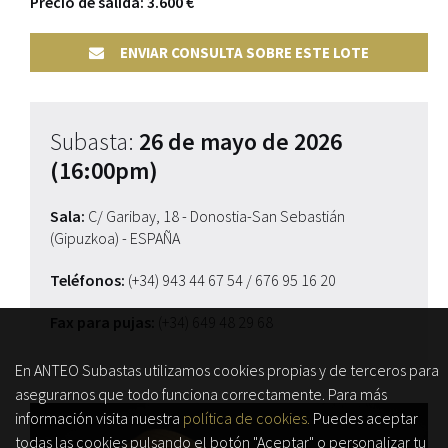
Precio de salida: 3.600 €
ENVIAR CONSULTA SOBRE ESTE LOTE
Subasta:
26 de mayo de 2026
(16:00pm)
Sala:
C/ Garibay, 18 - Donostia-San Sebastián
(Gipuzkoa) - ESPAÑA
Teléfonos:
(+34) 943 44 67 54
/ 676 95 16 20
Fax para pujas:
(+34) 649 48 29 68
En ANTEO Subastas utilizamos cookies propias y de terceros para
asegurarnos que todo funciona correctamente. Para más
información visita nuestra
política de cookies.
Puedes aceptar
todas las cookies pulsando el botón "Aceptar" o personalizar tu