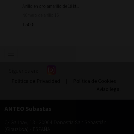
Anillo en oro amarillo de 18 kt...
Bonita 
1.460
Número de anillo 15.
150 €
Mostrar/ocultar
navegación
Síguenos en:
Política de Privacidad
|
Política de Cookies
|
Aviso legal
ANTEO Subastas
C/ Garibay, 18
-
20004
Donostia-San Sebastián
(
Gipuzkoa
) -
ESPAÑA