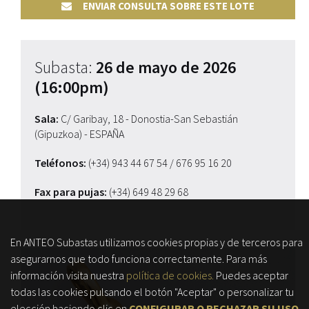
ENVIAR CONSULTA SOBRE ESTE LOTE
Subasta:
26 de mayo de 2026
(16:00pm)
Sala:
C/ Garibay, 18 - Donostia-San Sebastián
(Gipuzkoa) - ESPAÑA
Teléfonos:
(+34) 943 44 67 54
/ 676 95 16 20
Fax para pujas:
(+34) 649 48 29 68
En ANTEO Subastas utilizamos cookies propias y de terceros para
asegurarnos que todo funciona correctamente. Para más
información visita nuestra
política de cookies.
Puedes aceptar
todas las cookies pulsando el botón "Aceptar" o personalizar tu
elección haciendo clic en
CONFIGURAR O RECHAZAR SU USO
.