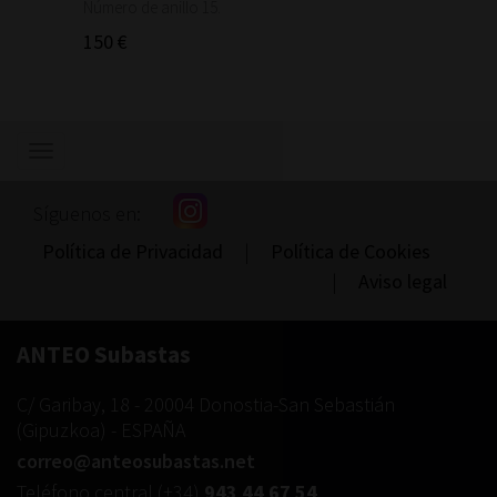
1.460
Número de anillo 15.
150 €
Mostrar/ocultar
navegación
Síguenos en:
Política de Privacidad
|
Política de Cookies
|
Aviso legal
ANTEO Subastas
C/ Garibay, 18
-
20004
Donostia-San Sebastián
(
Gipuzkoa
) -
ESPAÑA
correo@anteosubastas.net
Teléfono central
(+34)
943 44 67 54