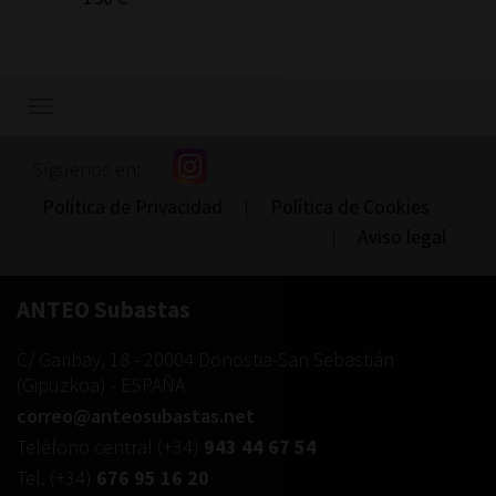
Mostrar/ocultar
navegación
Síguenos en:
Política de Privacidad
|
Política de Cookies
|
Aviso legal
ANTEO Subastas
C/ Garibay, 18
-
20004
Donostia-San Sebastián
(
Gipuzkoa
) -
ESPAÑA
correo@anteosubastas.net
Teléfono central
(+34)
943 44 67 54
Tel.
(+34)
676 95 16 20