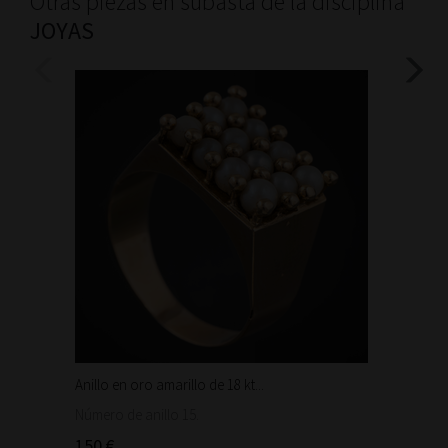
Otras piezas en subasta de la disciplina
JOYAS
Anillo en oro amarillo de 18 kt...
Bonita 
1.460
Número de anillo 15.
150 €