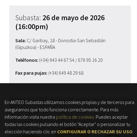
Subasta:
26 de mayo de 2026
(16:00pm)
Sala:
C/ Garibay, 18 - Donostia-San Sebastián
(Gipuzkoa) - ESPAÑA
Teléfonos:
(+34) 943 44 67 54
/ 676 95 16 20
Fax para pujas:
(+34) 649 48 29 68
En ANTEO Subastas utilizamos cookies propias y de terceros para
asegurarnos que todo funciona correctamente. Para más
información visita nuestra
política de cookies.
Puedes aceptar
todas las cookies pulsando el botón "Aceptar" o personalizar tu
elección haciendo clic en
CONFIGURAR O RECHAZAR SU USO
.