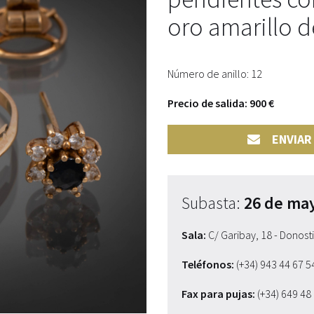
oro amarillo d
Número de anillo: 12
Precio de salida: 900 €
ENVIAR
Subasta:
26 de ma
Sala:
C/ Garibay, 18 - Donost
Teléfonos:
(+34) 943 44 67 
Fax para pujas:
(+34) 649 48