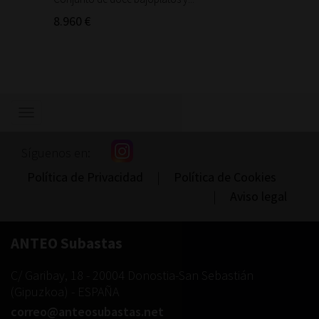
8.960 €
50 €
Mostrar/ocultar
navegación
Síguenos en:
Política de Privacidad
|
Política de Cookies
|
Aviso legal
ANTEO Subastas
C/ Garibay, 18
-
20004
Donostia-San Sebastián
(
Gipuzkoa
) -
ESPAÑA
correo@anteosubastas.net