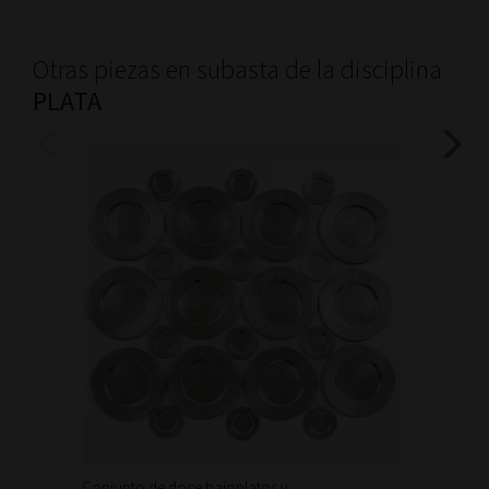
Otras piezas en subasta de la disciplina
PLATA
Conjunto de doce bajoplatos y...
Conjunt