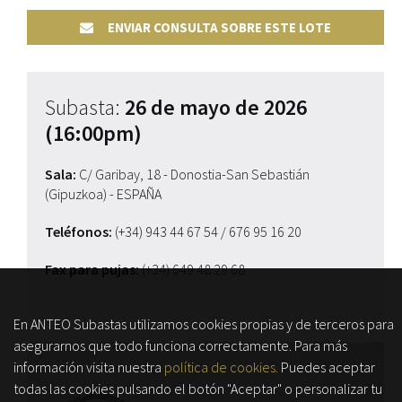
ENVIAR CONSULTA SOBRE ESTE LOTE
Subasta:
26 de mayo de 2026
(16:00pm)
Sala:
C/ Garibay, 18 - Donostia-San Sebastián
(Gipuzkoa) - ESPAÑA
Teléfonos:
(+34) 943 44 67 54
/ 676 95 16 20
Fax para pujas:
(+34) 649 48 29 68
En ANTEO Subastas utilizamos cookies propias y de terceros para
asegurarnos que todo funciona correctamente. Para más
información visita nuestra
política de cookies.
Puedes aceptar
todas las cookies pulsando el botón "Aceptar" o personalizar tu