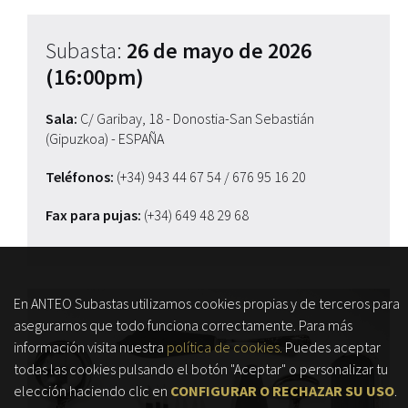
Subasta:
26 de mayo de 2026
(16:00pm)
Sala:
C/ Garibay, 18 - Donostia-San Sebastián
(Gipuzkoa) - ESPAÑA
Teléfonos:
(+34) 943 44 67 54
/ 676 95 16 20
Fax para pujas:
(+34) 649 48 29 68
En ANTEO Subastas utilizamos cookies propias y de terceros para
asegurarnos que todo funciona correctamente. Para más
información visita nuestra
política de cookies.
Puedes aceptar
todas las cookies pulsando el botón "Aceptar" o personalizar tu
elección haciendo clic en
CONFIGURAR O RECHAZAR SU USO
.