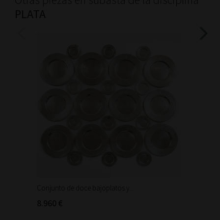
PLATA
Conjunto de doce bajoplatos y...
Trabajo
Cáliz de
8.960 €
1.800