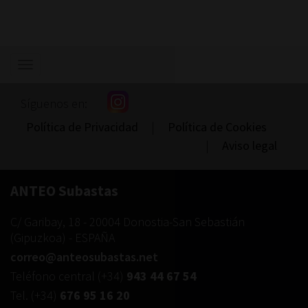
Mostrar/ocultar
navegación
Síguenos en:
Política de Privacidad
|
Política de Cookies
|
Aviso legal
ANTEO Subastas
C/ Garibay, 18
-
20004
Donostia-San Sebastián
(
Gipuzkoa
) -
ESPAÑA
correo@anteosubastas.net
Teléfono central
(+34)
943 44 67 54
Tel.
(+34)
676 95 16 20